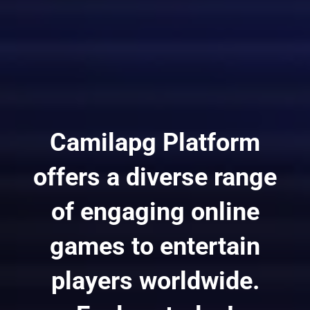
Camilapg Platform
offers a diverse range
of engaging online
games to entertain
players worldwide.