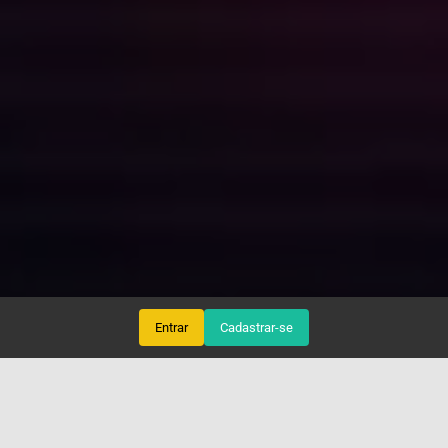
Entrar
Cadastrar-se