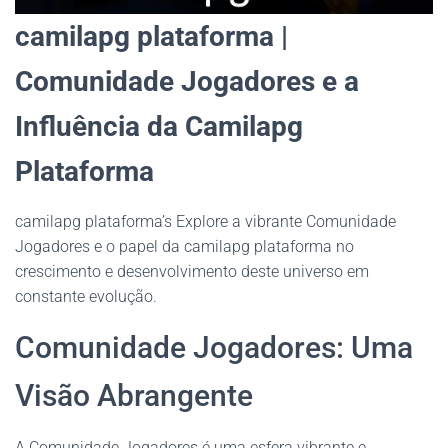
camilapg plataforma |
Comunidade Jogadores e a
Influência da Camilapg
Plataforma
camilapg plataforma’s Explore a vibrante Comunidade
Jogadores e o papel da camilapg plataforma no
crescimento e desenvolvimento deste universo em
constante evolução.
Comunidade Jogadores: Uma
Visão Abrangente
A Comunidade Jogadores é uma esfera vibrante e