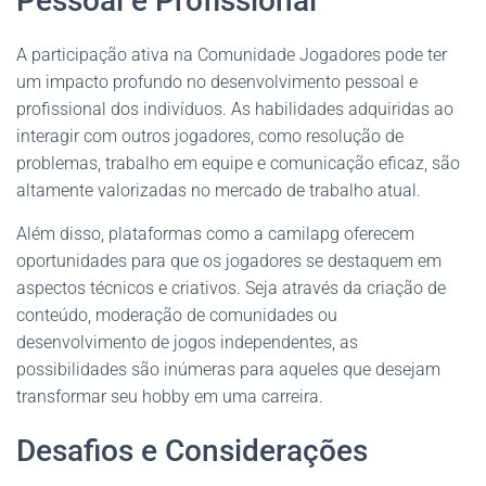
Pessoal e Profissional
A participação ativa na Comunidade Jogadores pode ter
um impacto profundo no desenvolvimento pessoal e
profissional dos indivíduos. As habilidades adquiridas ao
interagir com outros jogadores, como resolução de
problemas, trabalho em equipe e comunicação eficaz, são
altamente valorizadas no mercado de trabalho atual.
Além disso, plataformas como a camilapg oferecem
oportunidades para que os jogadores se destaquem em
aspectos técnicos e criativos. Seja através da criação de
conteúdo, moderação de comunidades ou
desenvolvimento de jogos independentes, as
possibilidades são inúmeras para aqueles que desejam
transformar seu hobby em uma carreira.
Desafios e Considerações