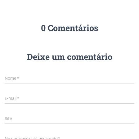
0 Comentários
Deixe um comentário
Nome
*
E-mail
*
Site
No que você está pensando?