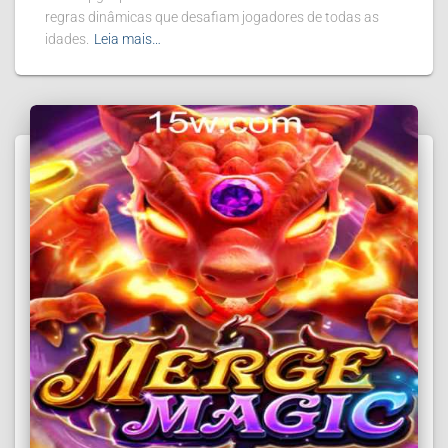
regras dinâmicas que desafiam jogadores de todas as
idades.
Leia mais…