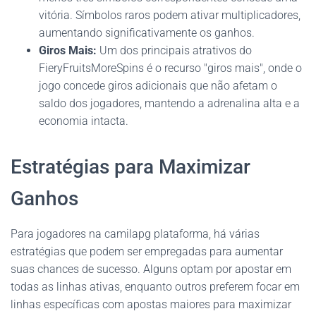
vitória. Símbolos raros podem ativar multiplicadores,
aumentando significativamente os ganhos.
Giros Mais:
Um dos principais atrativos do
FieryFruitsMoreSpins é o recurso "giros mais", onde o
jogo concede giros adicionais que não afetam o
saldo dos jogadores, mantendo a adrenalina alta e a
economia intacta.
Estratégias para Maximizar
Ganhos
Para jogadores na camilapg plataforma, há várias
estratégias que podem ser empregadas para aumentar
suas chances de sucesso. Alguns optam por apostar em
todas as linhas ativas, enquanto outros preferem focar em
linhas específicas com apostas maiores para maximizar