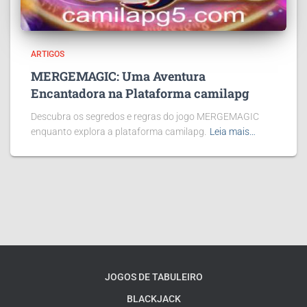
ARTIGOS
MERGEMAGIC: Uma Aventura
Encantadora na Plataforma camilapg
Descubra os segredos e regras do jogo MERGEMAGIC
enquanto explora a plataforma camilapg.
Leia mais…
JOGOS DE TABULEIRO
BLACKJACK