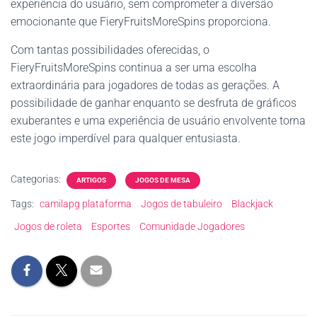
experiência do usuário, sem comprometer a diversão
emocionante que FieryFruitsMoreSpins proporciona.
Com tantas possibilidades oferecidas, o
FieryFruitsMoreSpins continua a ser uma escolha
extraordinária para jogadores de todas as gerações. A
possibilidade de ganhar enquanto se desfruta de gráficos
exuberantes e uma experiência de usuário envolvente torna
este jogo imperdível para qualquer entusiasta.
Categorias:
ARTIGOS
JOGOS DE MESA
Tags:
camilapg plataforma
Jogos de tabuleiro
Blackjack
Jogos de roleta
Esportes
Comunidade Jogadores