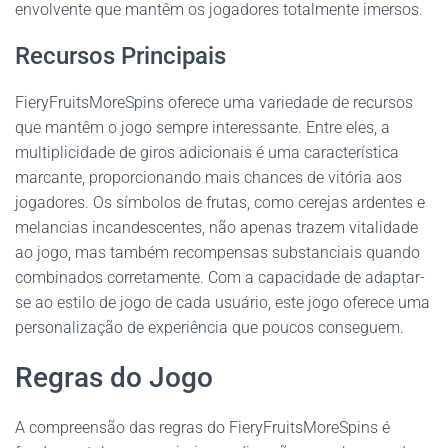
envolvente que mantêm os jogadores totalmente imersos.
Recursos Principais
FieryFruitsMoreSpins oferece uma variedade de recursos
que mantêm o jogo sempre interessante. Entre eles, a
multiplicidade de giros adicionais é uma característica
marcante, proporcionando mais chances de vitória aos
jogadores. Os símbolos de frutas, como cerejas ardentes e
melancias incandescentes, não apenas trazem vitalidade
ao jogo, mas também recompensas substanciais quando
combinados corretamente. Com a capacidade de adaptar-
se ao estilo de jogo de cada usuário, este jogo oferece uma
personalização de experiência que poucos conseguem.
Regras do Jogo
A compreensão das regras do FieryFruitsMoreSpins é