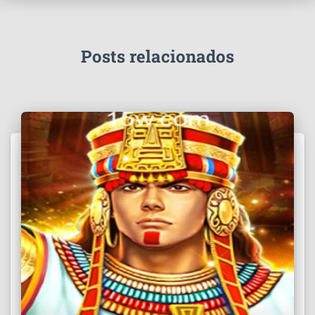
Posts relacionados