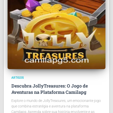
ARTIGOS
Descubra JollyTreasures: O Jogo de
Aventuras na Plataforma Camilapg
Explore o mundo de JollyTreasures, um emocionante jogo
que combina estratégia e aventura na plataforma
Camilapg. Aprenda sobre sua história envolvente e as