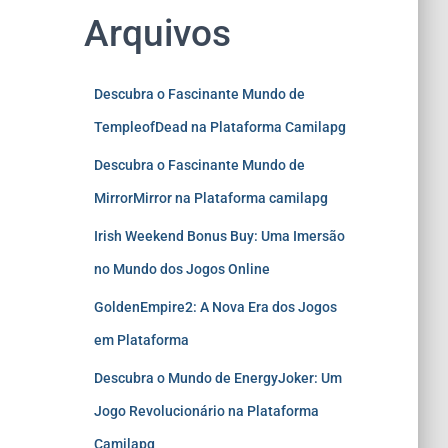
Arquivos
Descubra o Fascinante Mundo de
TempleofDead na Plataforma Camilapg
Descubra o Fascinante Mundo de
MirrorMirror na Plataforma camilapg
Irish Weekend Bonus Buy: Uma Imersão
no Mundo dos Jogos Online
GoldenEmpire2: A Nova Era dos Jogos
em Plataforma
Descubra o Mundo de EnergyJoker: Um
Jogo Revolucionário na Plataforma
Camilapg