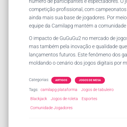
número de participantes e espectadores. O
competição profissional, com campeonatos i
ainda mais sua base de jogadores. Por meio 
equipe da Camilapg mantém a comunidade a
O impacto de GuGuGu2 no mercado de jogos 
mas também pela inovação e qualidade que 
lançamentos futuros. Este fenômeno dos ga
moldando o cenário dos jogos digitais por m
Categorias:
ARTIGOS
JOGOS DE MESA
Tags:
camilapg plataforma
Jogos de tabuleiro
Blackjack
Jogos de roleta
Esportes
Comunidade Jogadores