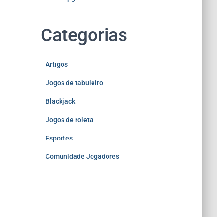
Categorias
Artigos
Jogos de tabuleiro
Blackjack
Jogos de roleta
Esportes
Comunidade Jogadores