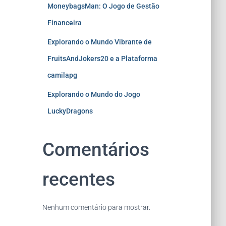
MoneybagsMan: O Jogo de Gestão
Financeira
Explorando o Mundo Vibrante de
FruitsAndJokers20 e a Plataforma
camilapg
Explorando o Mundo do Jogo
LuckyDragons
Comentários
recentes
Nenhum comentário para mostrar.