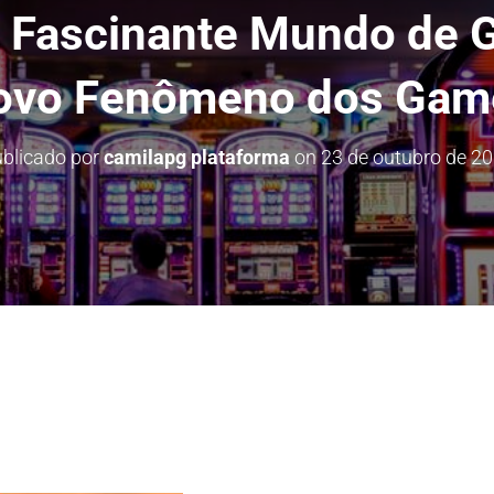
o Fascinante Mundo de 
ovo Fenômeno dos Gam
blicado por
camilapg plataforma
on
23 de outubro de 2