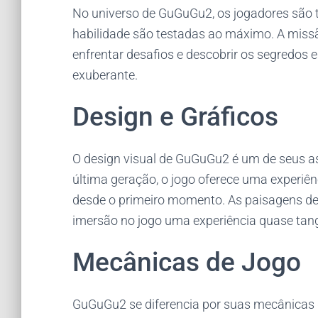
No universo de GuGuGu2, os jogadores são 
habilidade são testadas ao máximo. A missão
enfrentar desafios e descobrir os segredo
exuberante.
Design e Gráficos
O design visual de GuGuGu2 é um de seus a
última geração, o jogo oferece uma experiên
desde o primeiro momento. As paisagens de
imersão no jogo uma experiência quase tang
Mecânicas de Jogo
GuGuGu2 se diferencia por suas mecânicas