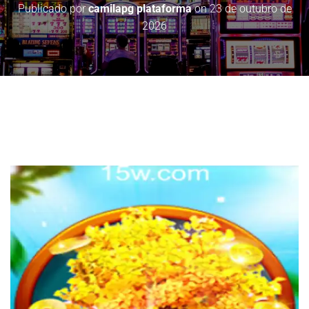
Publicado por
camilapg plataforma
on
23 de outubro de
2026