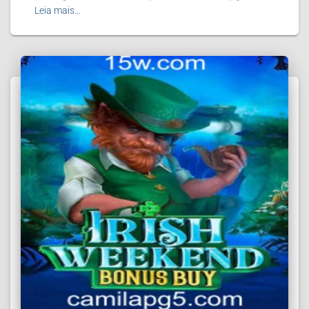
Leia mais…