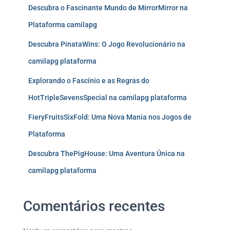
Descubra o Fascinante Mundo de MirrorMirror na
Plataforma camilapg
Descubra PinataWins: O Jogo Revolucionário na
camilapg plataforma
Explorando o Fascínio e as Regras do
HotTripleSevensSpecial na camilapg plataforma
FieryFruitsSixFold: Uma Nova Mania nos Jogos de
Plataforma
Descubra ThePigHouse: Uma Aventura Única na
camilapg plataforma
Comentários recentes