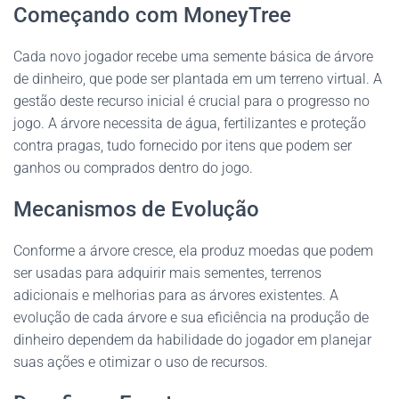
Começando com MoneyTree
Cada novo jogador recebe uma semente básica de árvore
de dinheiro, que pode ser plantada em um terreno virtual. A
gestão deste recurso inicial é crucial para o progresso no
jogo. A árvore necessita de água, fertilizantes e proteção
contra pragas, tudo fornecido por itens que podem ser
ganhos ou comprados dentro do jogo.
Mecanismos de Evolução
Conforme a árvore cresce, ela produz moedas que podem
ser usadas para adquirir mais sementes, terrenos
adicionais e melhorias para as árvores existentes. A
evolução de cada árvore e sua eficiência na produção de
dinheiro dependem da habilidade do jogador em planejar
suas ações e otimizar o uso de recursos.