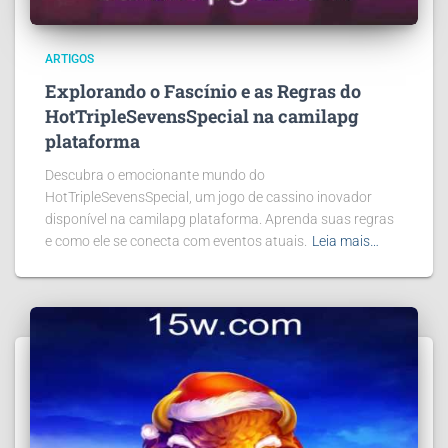
ARTIGOS
Explorando o Fascínio e as Regras do
HotTripleSevensSpecial na camilapg
plataforma
Descubra o emocionante mundo do
HotTripleSevensSpecial, um jogo de cassino inovador
disponível na camilapg plataforma. Aprenda suas regras
e como ele se conecta com eventos atuais.
Leia mais…