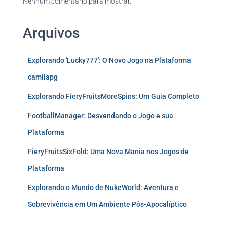
Nenhum comentário para mostrar.
Arquivos
Explorando 'Lucky777': O Novo Jogo na Plataforma
camilapg
Explorando FieryFruitsMoreSpins: Um Guia Completo
FootballManager: Desvendando o Jogo e sua
Plataforma
FieryFruitsSixFold: Uma Nova Mania nos Jogos de
Plataforma
Explorando o Mundo de NukeWorld: Aventura e
Sobrevivência em Um Ambiente Pós-Apocalíptico