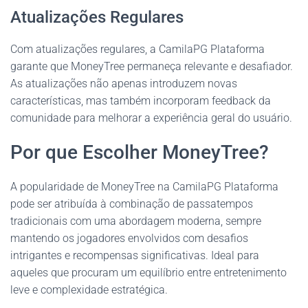
Atualizações Regulares
Com atualizações regulares, a CamilaPG Plataforma
garante que MoneyTree permaneça relevante e desafiador.
As atualizações não apenas introduzem novas
características, mas também incorporam feedback da
comunidade para melhorar a experiência geral do usuário.
Por que Escolher MoneyTree?
A popularidade de MoneyTree na CamilaPG Plataforma
pode ser atribuída à combinação de passatempos
tradicionais com uma abordagem moderna, sempre
mantendo os jogadores envolvidos com desafios
intrigantes e recompensas significativas. Ideal para
aqueles que procuram um equilíbrio entre entretenimento
leve e complexidade estratégica.