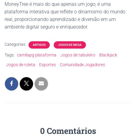
MoneyTree é mais do que apenas um jogo; é uma
plataforma interativa que reflete o dinamismo do mundo
real, proporcionando aprendizado e diversão em um
ambiente digital seguro e enriquecedor.
Categorias:
ARTIGOS
JOGOS DE MESA
Tags:
camilapg plataforma
Jogos de tabuleiro
Blackjack
Jogos de roleta
Esportes
Comunidade Jogadores
0 Comentários