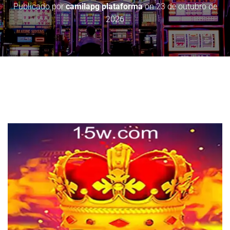
Publicado por
camilapg plataforma
on
23 de outubro de
2026