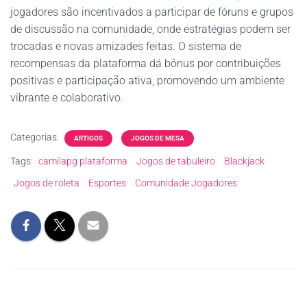
jogadores são incentivados a participar de fóruns e grupos
de discussão na comunidade, onde estratégias podem ser
trocadas e novas amizades feitas. O sistema de
recompensas da plataforma dá bônus por contribuições
positivas e participação ativa, promovendo um ambiente
vibrante e colaborativo.
Categorias:
ARTIGOS
JOGOS DE MESA
Tags:
camilapg plataforma
Jogos de tabuleiro
Blackjack
Jogos de roleta
Esportes
Comunidade Jogadores