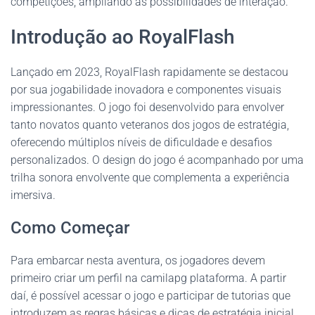
competições, ampliando as possibilidades de interação.
Introdução ao RoyalFlash
Lançado em 2023, RoyalFlash rapidamente se destacou
por sua jogabilidade inovadora e componentes visuais
impressionantes. O jogo foi desenvolvido para envolver
tanto novatos quanto veteranos dos jogos de estratégia,
oferecendo múltiplos níveis de dificuldade e desafios
personalizados. O design do jogo é acompanhado por uma
trilha sonora envolvente que complementa a experiência
imersiva.
Como Começar
Para embarcar nesta aventura, os jogadores devem
primeiro criar um perfil na camilapg plataforma. A partir
daí, é possível acessar o jogo e participar de tutorias que
introduzem as regras básicas e dicas de estratégia inicial.