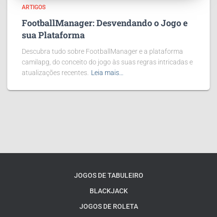
ARTIGOS
FootballManager: Desvendando o Jogo e
sua Plataforma
Descubra tudo sobre FootballManager e a plataforma
camilapg, do conceito do jogo às suas regras intricadas e
atualizações recentes.
Leia mais…
JOGOS DE TABULEIRO
BLACKJACK
JOGOS DE ROLETA