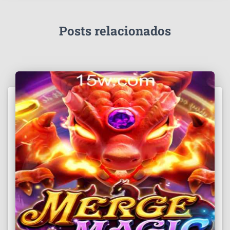
Posts relacionados