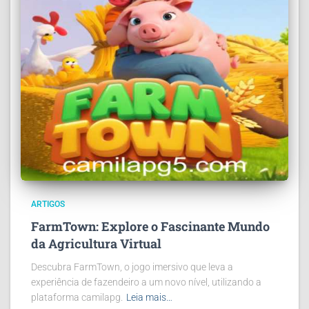
ARTIGOS
FarmTown: Explore o Fascinante Mundo
da Agricultura Virtual
Descubra FarmTown, o jogo imersivo que leva a
experiência de fazendeiro a um novo nível, utilizando a
plataforma camilapg.
Leia mais…