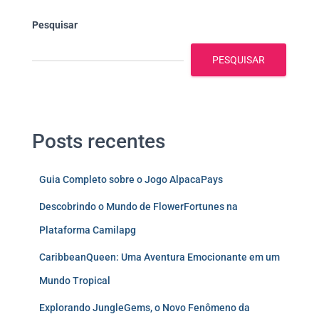
Pesquisar
PESQUISAR
Posts recentes
Guia Completo sobre o Jogo AlpacaPays
Descobrindo o Mundo de FlowerFortunes na
Plataforma Camilapg
CaribbeanQueen: Uma Aventura Emocionante em um
Mundo Tropical
Explorando JungleGems, o Novo Fenômeno da