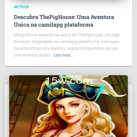
ARTIGOS
Descubra ThePigHouse: Uma Aventura
Única na camilapg plataforma
Mergulhe na experiência única de ThePigHouse, um jogo
inovador hospedado na camilapg plataforma, com suas
características envolventes, regras intrigantes e vínculo
com eventos atuais.
Leia mais…