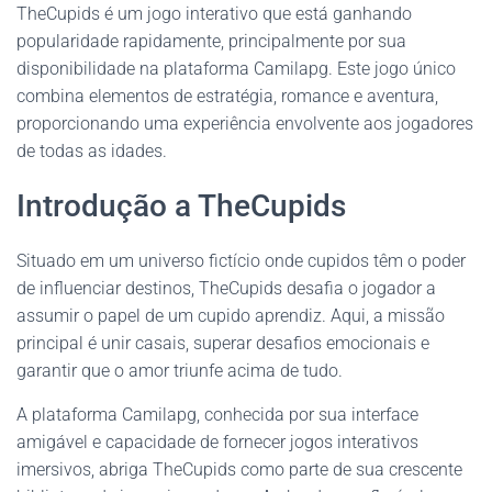
TheCupids é um jogo interativo que está ganhando
popularidade rapidamente, principalmente por sua
disponibilidade na plataforma Camilapg. Este jogo único
combina elementos de estratégia, romance e aventura,
proporcionando uma experiência envolvente aos jogadores
de todas as idades.
Introdução a TheCupids
Situado em um universo fictício onde cupidos têm o poder
de influenciar destinos, TheCupids desafia o jogador a
assumir o papel de um cupido aprendiz. Aqui, a missão
principal é unir casais, superar desafios emocionais e
garantir que o amor triunfe acima de tudo.
A plataforma Camilapg, conhecida por sua interface
amigável e capacidade de fornecer jogos interativos
imersivos, abriga TheCupids como parte de sua crescente